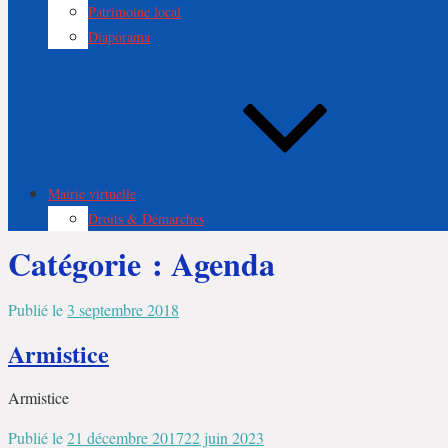
Patrimoine local
Diaporama
Mairie virtuelle
Droits & Démarches
Catégorie :
Agenda
Publié le
3 septembre 2018
Armistice
Armistice
Publié le
21 décembre 2017
22 juin 2023